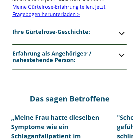
Meine Gürtelrose-Erfahrung teilen. Jetzt
Fragebogen herunterladen >
Ihre Gürtelrose-Geschichte:
Erfahrung als Angehörige:r /
nahestehende Person:
Das sagen Betroffene
„Meine Frau hatte dieselben
"Schon
Symptome wie ein
geführ
Schlaganfallpatient im
schlim