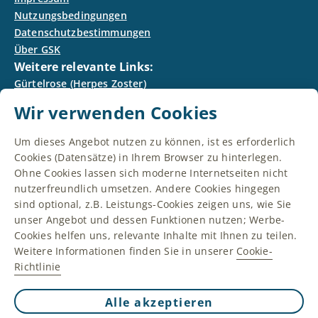
Nutzungsbedingungen
Datenschutzbestimmungen
Über GSK
Weitere relevante Links:
Gürtelrose (Herpes Zoster)
Was ist Gürtelrose?
Wir verwenden Cookies
Risikofaktoren
Risiko-Check
Um dieses Angebot nutzen zu können, ist es erforderlich
Gürtelrose vorbeugen
Cookies (Datensätze) in Ihrem Browser zu hinterlegen.
FAQ
Ohne Cookies lassen sich moderne Internetseiten nicht
nutzerfreundlich umsetzen. Andere Cookies hingegen
NP-DE-HZU-WCNT-240023, Jan26
sind optional, z.B. Leistungs-Cookies zeigen uns, wie Sie
unser Angebot und dessen Funktionen nutzen; Werbe-
** Info: Gendergerechte Sprache: Dieser Text schließt
Cookies helfen uns, relevante Inhalte mit Ihnen zu teilen.
prinzipiell alle Geschlechter mit ein. Zur besseren
Weitere Informationen finden Sie in unserer
Cookie-
Lesbarkeit wird jedoch nur eine Geschlechtsform
verwendet – welche das ist, liegt im Ermessen
Richtlinie
derjenigen, die den Text verfasst haben
Die Inhalte richten sich an Personen in Deutschland.
Alle akzeptieren
Eine Initiative von GSK © 2026 GSK
Immer aktiv
Nur unbedingt erforderliche Cookies
Unternehmensgruppe oder deren Lizenzgeber.