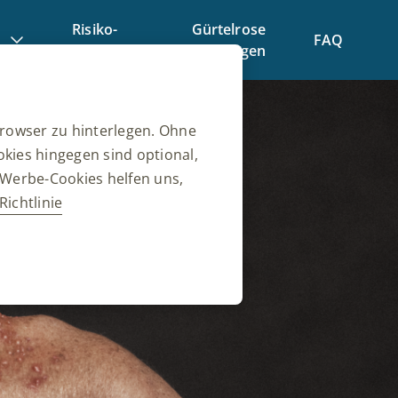
Risiko-
Gürtelrose
FAQ
Selbsttest
vorbeugen
Browser zu hinterlegen. Ohne
kies hingegen sind optional,
 Werbe-Cookies helfen uns,
Richtlinie
❮
end eines Website-Besuchs zu
u gewährleisten. Darüber
, die einer Anfrage nach
melden oder das Ausfüllen von
Sie darauf hinweist, aber