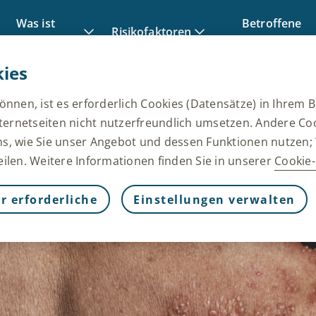
Was ist
Betroffene
Risikofaktoren
Gürtelrose?
berichten
ies
nnen, ist es erforderlich Cookies (Datensätze) in Ihrem 
ternetseiten nicht nutzerfreundlich umsetzen. Andere Coo
uns, wie Sie unser Angebot und dessen Funktionen nutzen;
teilen. Weitere Informationen finden Sie in unserer
Cookie-
r erforderliche
Einstellungen verwalten
 erforderliche Cookies
ordnungsgemäß funktioniert, z. B. um Sitzungsdaten währ
stellungen zu verwalten und die Sicherheit der Website z
ls Reaktion auf von Ihnen vorgenommene Aktionen gesetzt
B. das Festlegen Ihrer Datenschutzeinstellungen, das An
owser so einstellen, dass er diese Cookies blockiert oder 