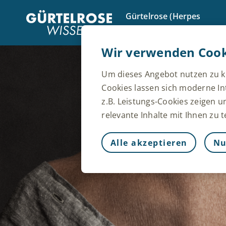
Gürtelrose (Herpes
Zoster)
Wir verwenden Cook
Um dieses Angebot nutzen zu kö
Cookies lassen sich moderne In
z.B. Leistungs-Cookies zeigen 
relevante Inhalte mit Ihnen zu 
Alle akzeptieren
Nu
Immer aktiv
Nur unbedingt
Notwendig, damit die Website 
speichern, Cookie- und Tag-Ein
hinaus werden einige Cookies a
Diensten gleichkommen, wie z. 
Formularen. Sie können Ihren Br