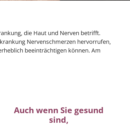
ne personenbezogenen Daten.
❮
rankung, die Haut und Nerven betrifft.
rkrankung Nervenschmerzen hervorrufen,
erheblich beeinträchtigen können. Am
❮
Auch wenn Sie gesund
sind,