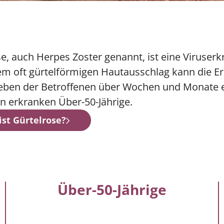
n dann nicht funktionieren. Diese Cookies speichern kei
e, auch Herpes Zoster genannt, ist eine Viruserk
m oft gürtelförmigen Hautausschlag kann die E
Leben der Betroffenen über Wochen und Monate 
n erkranken Über-50-Jährige.
ist Gürtelrose?
Über-50-Jährige