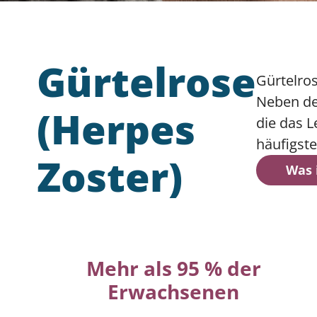
einige Teile der Website werde
Leistungs-Cookies
Gürtelrose
Gürtelros
Neben de
(Herpes
die das 
Werbe-Cookies
häufigste
Zoster)
Was 
Mehr als 95 % der
Erwachsenen